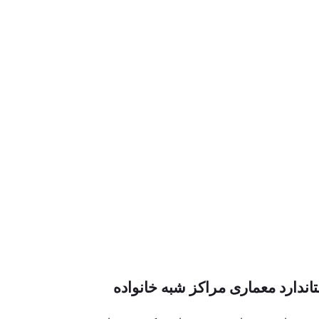
رزین مسئولیت اجتماعی
 ویژه سازمان ملل متحد
اندارد معماری مراکز شبه خانواده