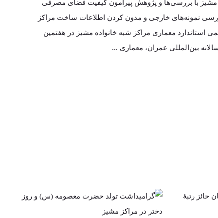
شیز با بررسی‌ها و پژوهش پیرامون کیفیت فضای مصرفی
در نخستین همایش مسئولیت اجتماعی کشور در سال 1395 نشان زرین مسئولیت اجتماعی از
سازمان را دریافت کرد. مشیز با دریافت این مقام قادر خواهد
مهور به موسسه خیریه مشیز اهدا شد.
قتصادی و اجتماعی و نهادهای وابسته به آن، همچنین ...
 بررسی نمونه‌های خارجی و مدون کردن اطلاعات ساخت مراکز
می استاندارد معماری مراکز شبه خانواده مشیز در هفتمین
الانه بین‌المللی عمران، معماری ...
رمان
گرامیداشت تولد
تبۀ
حضرت معصومه (س) و
شیز
روز دختر در مراکز
مشیز