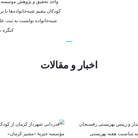
واحد تحقیق و پژوهش موسسه م
متحد، مقام مشاوره ای ویژه این 
سوی ریاست ج
بود تا فعالانه با شورای ا
کودکان مقیم شبه‌خانواده‌ها با
شبه‌خانواده توانست به ثبت عل
کنگره س
اخبار و مقالات
د فرماندار و رییس
قدردانی شهردار ک
یستی رفسنجان
از کودکان حائز ر
مرکز مشیز به
مؤسسه خیریۀ «م
ت هفته بهزیستی
کرمان»