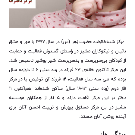
م
رکز شبه‌خانواده حضرت زهرا (س) در سال
1397
با مهر و عشق
بانیان و نیکوکاران مشیز در راستای گسترش فعالیت و حمایت
از کودکان بی­‌سرپرست و بدسرپرست شهر
بوشهر
تاسیس شد.
این مرکز تاکنون خانه‌ی 23 فرزند در رده سنی 6 تا داوزده سال
بوده که طی سه سال فعالیت، 12 فرزند آن ترخیص یا در مرکز
فاز دوم (رده سنی 13-18 سال) ساکن شده‌اند. هم‌اکنون
11
دختر
در این مرکز اقامت دارند و
5 نفر
از همکاران موسسه
مشیز در این مرکز مسئول پرورش و تربیت احسن آنان برای
آینده روشن آنان هستد.
ویژگی ها: