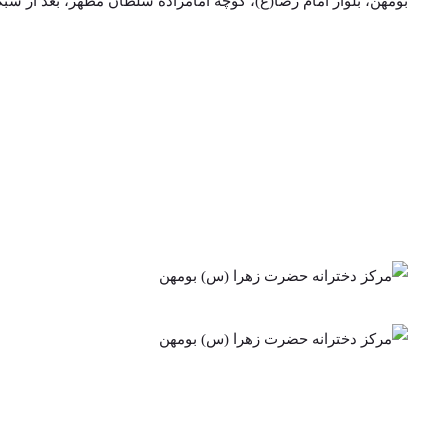
بومهن، بلوار امام رضا(ع)، کوچه امامزاده سلطان مطهر، بعد از شب