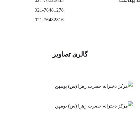
که بهداشت
021-76222633
021-76481278
021-76482816
گالری تصاویر