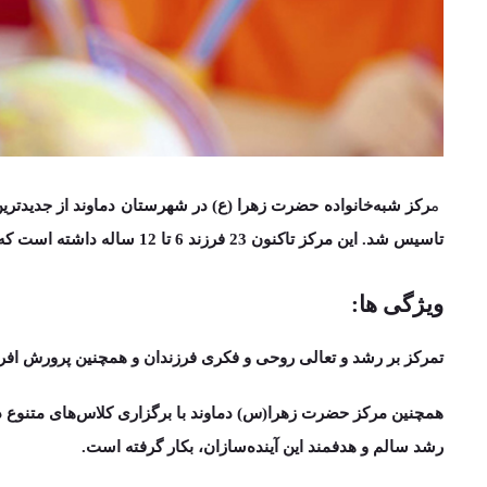
م
رکز شبه‌خانواده حضرت زهرا (ع) در شهرستان
دماوند
از جدیدتری
تاسیس شد. این مرکز تاکنون 23 فرزند 6 تا 12 ساله داشته است که 5 نفر آنان ترخیص و در حال حاضر این مرکز با 18 فرزند با کادر مجرب 8 نفره
ویژگی ها:
تمرکز بر رشد و تعالی روحی و فکری فرزندان و همچنین پرورش افراد
همچنین مرکز حضرت زهرا(س) دماوند با برگزاری کلاس­‌های متنوع در حوزه­‌های هنری، ورزشی، تحصیلی و
رشد سالم و هدفمند این آینده‌سازان، بکار گرفته است.