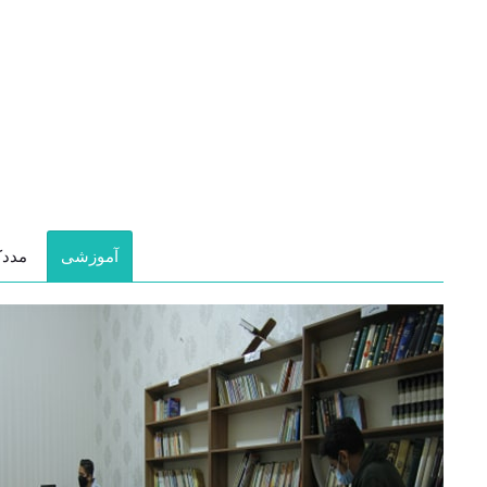
آموزشی
مددک